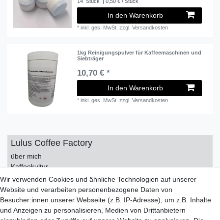
14
Stück
| 0,50 € / Stück
In den Warenkorb
*
inkl. ges. MwSt.
zzgl.
Versandkosten
1kg Reinigungspulver für Kaffeemaschinen und
Siebträger
10,70 € *
In den Warenkorb
*
inkl. ges. MwSt.
zzgl.
Versandkosten
Lulus Coffee Factory
über mich
Kaffeekultur
Kontakt
Wir verwenden Cookies und ähnliche Technologien auf unserer
Impressum
Website und verarbeiten personenbezogene Daten von
Datenschutzerklärung
Besucher:innen unserer Webseite (z.B. IP-Adresse), um z.B. Inhalte
AGB
und Anzeigen zu personalisieren, Medien von Drittanbietern