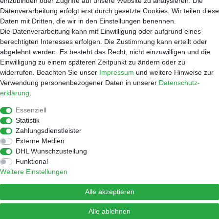
einzubinden oder Zugriffe auf unsere Website zu analysieren. Die
Service
Datenverarbeitung erfolgt erst durch gesetzte Cookies. Wir teilen diese
Zahlungsarten
Daten mit Dritten, die wir in den Einstellungen benennen.
Versand
Die Datenverarbeitung kann mit Einwilligung oder aufgrund eines
Widerrufsrecht
berechtigten Interesses erfolgen. Die Zustimmung kann erteilt oder
Warenkorb
abgelehnt werden. Es besteht das Recht, nicht einzuwilligen und die
Händleranfragen
Einwilligung zu einem späteren Zeitpunkt zu ändern oder zu
widerrufen. Beachten Sie unser
Impressum
und weitere Hinweise zur
Werkstatt
Verwendung personenbezogener Daten in unserer
Daten­schutz­
Reparaturauftrag
erklärung
.
Shop
Essenziell
Kaffee
Statistik
Zubehör
Zahlungsdienstleister
Wasserfilter
Externe Medien
Widerrufen
DHL Wunschzustellung
Funktional
Weitere Einstellungen
© Copyright 2026 Lulus Coffee Factory | Alle Rechte vorbehalten.
Alle akzeptieren
Alle ablehnen