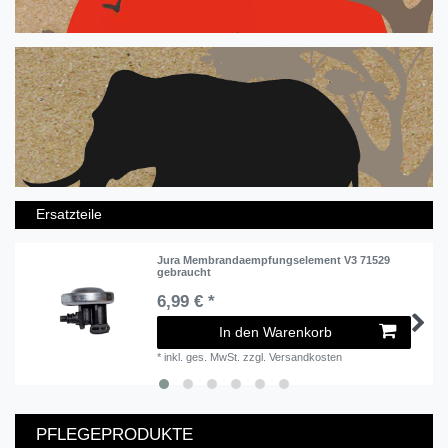
Ersatzteile
Jura Membrandaempfungselement V3 71529
gebraucht
6,99 € *
In den Warenkorb
*
inkl. ges. MwSt.
zzgl.
Versandkosten
PFLEGEPRODUKTE