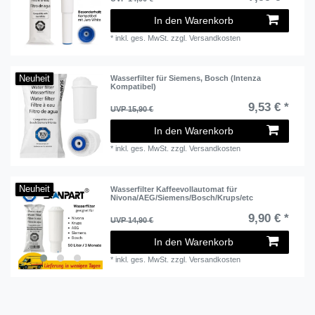
In den Warenkorb
*
inkl. ges. MwSt.
zzgl.
Versandkosten
Neuheit
Wasserfilter für Siemens, Bosch (Intenza
Kompatibel)
9,53 € *
UVP 15,90 €
In den Warenkorb
*
inkl. ges. MwSt.
zzgl.
Versandkosten
Neuheit
Wasserfilter Kaffeevollautomat für
Nivona/AEG/Siemens/Bosch/Krups/etc
9,90 € *
UVP 14,90 €
In den Warenkorb
*
inkl. ges. MwSt.
zzgl.
Versandkosten