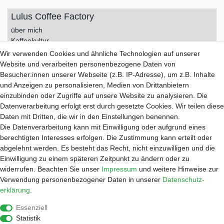
Lulus Coffee Factory
über mich
Kaffeekultur
Kontakt
Wir verwenden Cookies und ähnliche Technologien auf unserer
Impressum
Website und verarbeiten personenbezogene Daten von
Datenschutzerklärung
Besucher:innen unserer Webseite (z.B. IP-Adresse), um z.B. Inhalte
AGB
und Anzeigen zu personalisieren, Medien von Drittanbietern
einzubinden oder Zugriffe auf unsere Website zu analysieren. Die
Service
Datenverarbeitung erfolgt erst durch gesetzte Cookies. Wir teilen diese
Zahlungsarten
Daten mit Dritten, die wir in den Einstellungen benennen.
Versand
Die Datenverarbeitung kann mit Einwilligung oder aufgrund eines
Widerrufsrecht
berechtigten Interesses erfolgen. Die Zustimmung kann erteilt oder
Warenkorb
abgelehnt werden. Es besteht das Recht, nicht einzuwilligen und die
Händleranfragen
Einwilligung zu einem späteren Zeitpunkt zu ändern oder zu
widerrufen. Beachten Sie unser
Impressum
und weitere Hinweise zur
Werkstatt
Verwendung personenbezogener Daten in unserer
Daten­schutz­
Reparaturauftrag
erklärung
.
Shop
Essenziell
Kaffee
Statistik