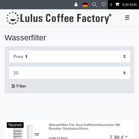
0
0,00 EUR
☰
Wasserfilter
Filter
Neuheit
Wasserfilter Für Jura Kaffeevollautoaten Mit
Runden Steckanschluss
7,99 € *
UVP 14,90 €