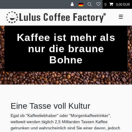
0
0,00 EUR
☰
Kaffee ist mehr als
nur die braune
Bohne
Eine Tasse voll Kultur
Egal ob "Kaffeeliebhaber" oder "Morgenkaffeetrinker",
weltweit werden täglich 2,5 Milliarden Tassen Kaffee
getrunken und wahrscheinlich sind Sie einer davon, jedoch