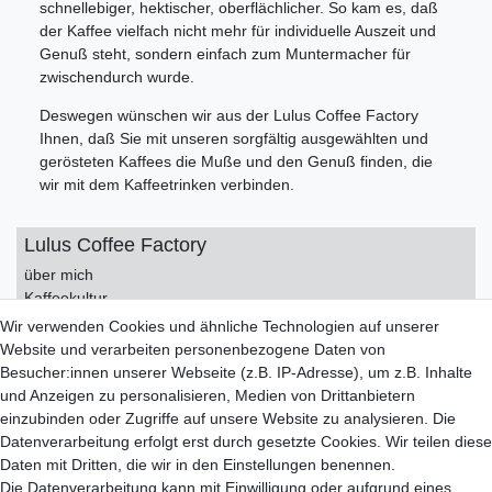
schnellebiger, hektischer, oberflächlicher. So kam es, daß
der Kaffee vielfach nicht mehr für individuelle Auszeit und
Genuß steht, sondern einfach zum Muntermacher für
zwischendurch wurde.
Deswegen wünschen wir aus der Lulus Coffee Factory
Ihnen, daß Sie mit unseren sorgfältig ausgewählten und
gerö­s‍teten Kaffees die Muße und den Genuß finden, die
wir mit dem Kaffeetrinken verbinden.
Lulus Coffee Factory
über mich
Kaffeekultur
Kontakt
Wir verwenden Cookies und ähnliche Technologien auf unserer
Impressum
Website und verarbeiten personenbezogene Daten von
Datenschutzerklärung
Besucher:innen unserer Webseite (z.B. IP-Adresse), um z.B. Inhalte
AGB
und Anzeigen zu personalisieren, Medien von Drittanbietern
einzubinden oder Zugriffe auf unsere Website zu analysieren. Die
Service
Datenverarbeitung erfolgt erst durch gesetzte Cookies. Wir teilen diese
Zahlungsarten
Daten mit Dritten, die wir in den Einstellungen benennen.
Versand
Die Datenverarbeitung kann mit Einwilligung oder aufgrund eines