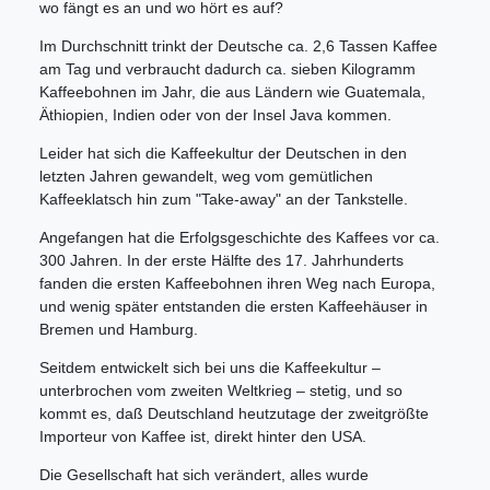
wo fängt es an und wo hört es auf?
Im Durchschnitt trinkt der Deutsche ca. 2,6 Tassen Kaffee
am Tag und verbraucht dadurch ca. sieben Kilogramm
Kaffeebohnen im Jahr, die aus Ländern wie Guatemala,
Äthiopien, Indien oder von der Insel Java kommen.
Leider hat sich die Kaffeekultur der Deutschen in den
letzten Jahren gewandelt, weg vom gemütlichen
Kaffeeklatsch hin zum "Take-away" an der Tank­s‍telle.
Angefangen hat die Erfolgsgeschichte des Kaffees vor ca.
300 Jahren. In der er­s‍te Hälfte des 17. Jahrhunderts
fanden die er­s‍ten Kaffeebohnen ihren Weg nach Europa,
und wenig später ent­s‍tanden die er­s‍ten Kaffeehäuser in
Bremen und Hamburg.
Seitdem entwickelt sich bei uns die Kaffeekultur –
unterbrochen vom zweiten Weltkrieg – stetig, und so
kommt es, daß Deutschland heutzutage der zweitgrößte
Importeur von Kaffee ist, direkt hinter den USA.
Die Gesellschaft hat sich verändert, alles wurde