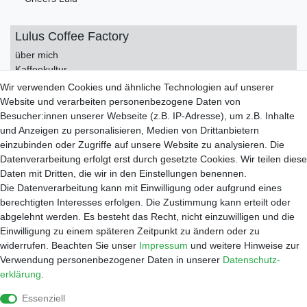
Lulus Coffee Factory
über mich
Kaffeekultur
Kontakt
Wir verwenden Cookies und ähnliche Technologien auf unserer
Impressum
Website und verarbeiten personenbezogene Daten von
Datenschutzerklärung
Besucher:innen unserer Webseite (z.B. IP-Adresse), um z.B. Inhalte
AGB
und Anzeigen zu personalisieren, Medien von Drittanbietern
einzubinden oder Zugriffe auf unsere Website zu analysieren. Die
Service
Datenverarbeitung erfolgt erst durch gesetzte Cookies. Wir teilen diese
Zahlungsarten
Daten mit Dritten, die wir in den Einstellungen benennen.
Versand
Die Datenverarbeitung kann mit Einwilligung oder aufgrund eines
Widerrufsrecht
berechtigten Interesses erfolgen. Die Zustimmung kann erteilt oder
Warenkorb
abgelehnt werden. Es besteht das Recht, nicht einzuwilligen und die
Händleranfragen
Einwilligung zu einem späteren Zeitpunkt zu ändern oder zu
widerrufen. Beachten Sie unser
Impressum
und weitere Hinweise zur
Werkstatt
Verwendung personenbezogener Daten in unserer
Daten­schutz­
Reparaturauftrag
erklärung
.
Shop
Essenziell