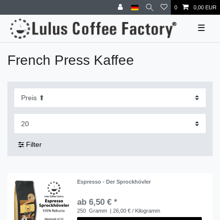
0
0,00 EUR
☰
French Press Kaffee
Filter
Espresso - Der Sprockhövler
ab 6,50 € *
250
Gramm
| 26,00 € / Kilogramm