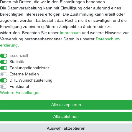
Daten mit Dritten, die wir in den Einstellungen benennen.
Versand
Die Datenverarbeitung kann mit Einwilligung oder aufgrund eines
Widerrufsrecht
berechtigten Interesses erfolgen. Die Zustimmung kann erteilt oder
Warenkorb
abgelehnt werden. Es besteht das Recht, nicht einzuwilligen und die
Händleranfragen
Einwilligung zu einem späteren Zeitpunkt zu ändern oder zu
widerrufen. Beachten Sie unser
Impressum
und weitere Hinweise zur
Werkstatt
Verwendung personenbezogener Daten in unserer
Daten­schutz­
Reparaturauftrag
erklärung
.
Shop
Essenziell
Kaffee
Statistik
Zubehör
Zahlungsdienstleister
Wasserfilter
Externe Medien
Widerrufen
DHL Wunschzustellung
Funktional
Weitere Einstellungen
© Copyright 2026 Lulus Coffee Factory | Alle Rechte vorbehalten.
Alle akzeptieren
Alle ablehnen
Bei der Versandkostenberechnung kam es zu einem Fehler.
Auswahl akzeptieren
Bitte benachrichtigen Sie den Betreiber.