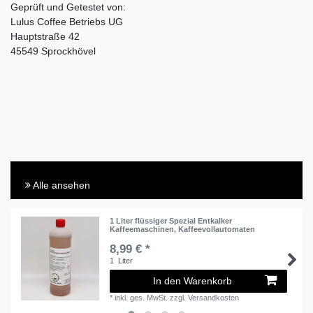
Geprüft und Getestet von:
Lulus Coffee Betriebs UG
Hauptstraße 42
45549 Sprockhövel
Alle ansehen
1 Liter flüssiger Spezial Entkalker
Kaffeemaschinen, Kaffeevollautomaten
8,99 € *
1
Liter
In den Warenkorb
*
inkl. ges. MwSt.
zzgl.
Versandkosten