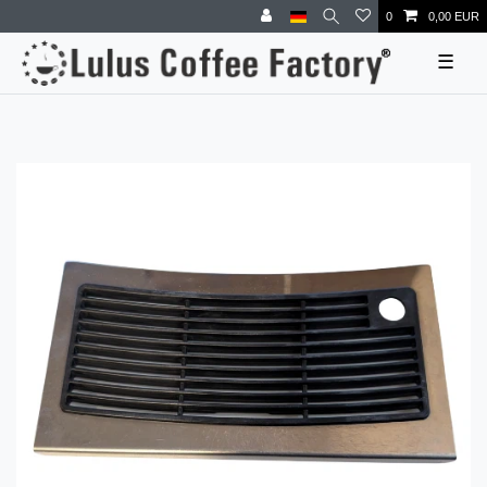
0
0,00 EUR
☰