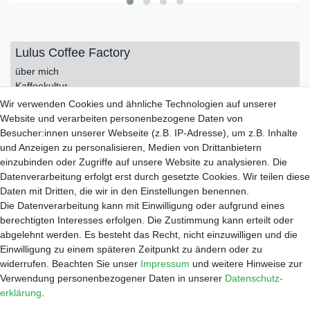
Lulus Coffee Factory
über mich
Kaffeekultur
Kontakt
Wir verwenden Cookies und ähnliche Technologien auf unserer
Impressum
Website und verarbeiten personenbezogene Daten von
Datenschutzerklärung
Besucher:innen unserer Webseite (z.B. IP-Adresse), um z.B. Inhalte
AGB
und Anzeigen zu personalisieren, Medien von Drittanbietern
einzubinden oder Zugriffe auf unsere Website zu analysieren. Die
Service
Datenverarbeitung erfolgt erst durch gesetzte Cookies. Wir teilen diese
Zahlungsarten
Daten mit Dritten, die wir in den Einstellungen benennen.
Versand
Die Datenverarbeitung kann mit Einwilligung oder aufgrund eines
Widerrufsrecht
berechtigten Interesses erfolgen. Die Zustimmung kann erteilt oder
Warenkorb
abgelehnt werden. Es besteht das Recht, nicht einzuwilligen und die
Händleranfragen
Einwilligung zu einem späteren Zeitpunkt zu ändern oder zu
widerrufen. Beachten Sie unser
Impressum
und weitere Hinweise zur
Werkstatt
Verwendung personenbezogener Daten in unserer
Daten­schutz­
Reparaturauftrag
erklärung
.
Shop