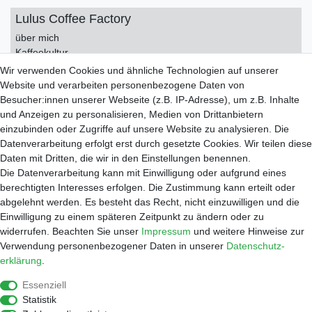
Lulus Coffee Factory
über mich
Kaffeekultur
Kontakt
Wir verwenden Cookies und ähnliche Technologien auf unserer
Impressum
Website und verarbeiten personenbezogene Daten von
Datenschutzerklärung
Besucher:innen unserer Webseite (z.B. IP-Adresse), um z.B. Inhalte
AGB
und Anzeigen zu personalisieren, Medien von Drittanbietern
einzubinden oder Zugriffe auf unsere Website zu analysieren. Die
Service
Datenverarbeitung erfolgt erst durch gesetzte Cookies. Wir teilen diese
Zahlungsarten
Daten mit Dritten, die wir in den Einstellungen benennen.
Versand
Die Datenverarbeitung kann mit Einwilligung oder aufgrund eines
Widerrufsrecht
berechtigten Interesses erfolgen. Die Zustimmung kann erteilt oder
Warenkorb
abgelehnt werden. Es besteht das Recht, nicht einzuwilligen und die
Händleranfragen
Einwilligung zu einem späteren Zeitpunkt zu ändern oder zu
widerrufen. Beachten Sie unser
Impressum
und weitere Hinweise zur
Werkstatt
Verwendung personenbezogener Daten in unserer
Daten­schutz­
Reparaturauftrag
erklärung
.
Shop
Essenziell
Kaffee
Statistik
Zubehör