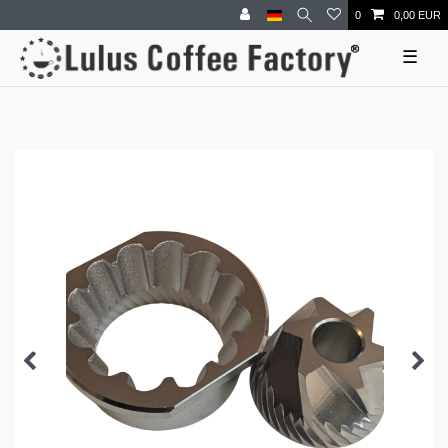
0
0,00 EUR
☰