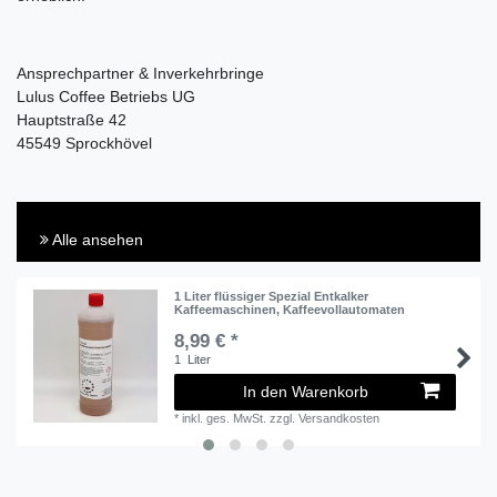
Ansprechpartner & Inverkehrbringe
Lulus Coffee Betriebs UG
Hauptstraße 42
45549 Sprockhövel
Alle ansehen
1 Liter flüssiger Spezial Entkalker
Kaffeemaschinen, Kaffeevollautomaten
8,99 € *
1
Liter
In den Warenkorb
*
inkl. ges. MwSt.
zzgl.
Versandkosten