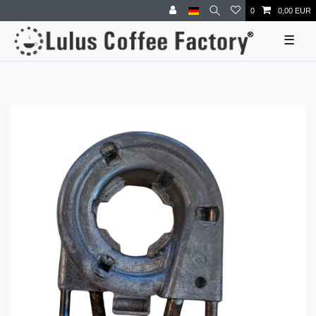
0
0,00 EUR
☰