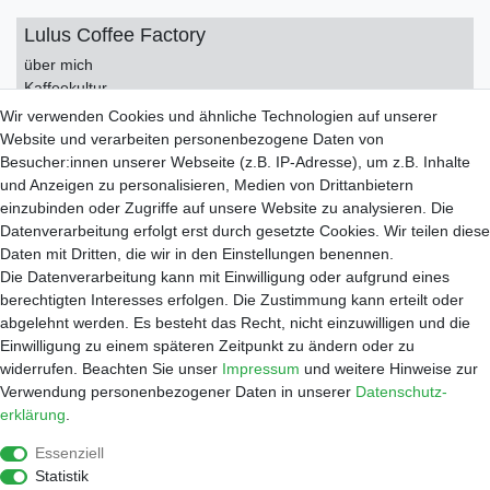
Lulus Coffee Factory
über mich
Kaffeekultur
Kontakt
Wir verwenden Cookies und ähnliche Technologien auf unserer
Impressum
Website und verarbeiten personenbezogene Daten von
Datenschutzerklärung
Besucher:innen unserer Webseite (z.B. IP-Adresse), um z.B. Inhalte
AGB
und Anzeigen zu personalisieren, Medien von Drittanbietern
einzubinden oder Zugriffe auf unsere Website zu analysieren. Die
Service
Datenverarbeitung erfolgt erst durch gesetzte Cookies. Wir teilen diese
Zahlungsarten
Daten mit Dritten, die wir in den Einstellungen benennen.
Versand
Die Datenverarbeitung kann mit Einwilligung oder aufgrund eines
Widerrufsrecht
berechtigten Interesses erfolgen. Die Zustimmung kann erteilt oder
Warenkorb
abgelehnt werden. Es besteht das Recht, nicht einzuwilligen und die
Händleranfragen
Einwilligung zu einem späteren Zeitpunkt zu ändern oder zu
widerrufen. Beachten Sie unser
Impressum
und weitere Hinweise zur
Werkstatt
Verwendung personenbezogener Daten in unserer
Daten­schutz­
Reparaturauftrag
erklärung
.
Shop
Essenziell
Kaffee
Statistik