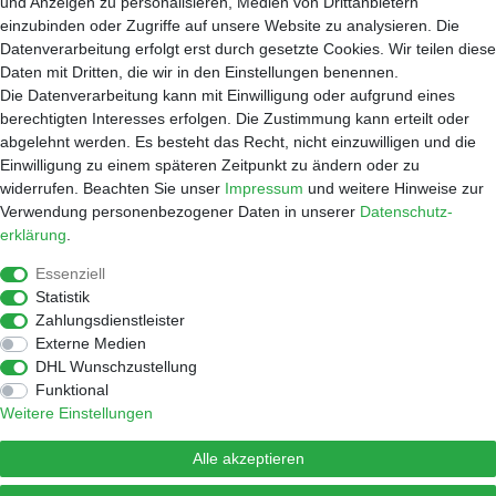
und Anzeigen zu personalisieren, Medien von Drittanbietern
einzubinden oder Zugriffe auf unsere Website zu analysieren. Die
Service
Datenverarbeitung erfolgt erst durch gesetzte Cookies. Wir teilen diese
Zahlungsarten
Daten mit Dritten, die wir in den Einstellungen benennen.
Versand
Die Datenverarbeitung kann mit Einwilligung oder aufgrund eines
Widerrufsrecht
berechtigten Interesses erfolgen. Die Zustimmung kann erteilt oder
Warenkorb
abgelehnt werden. Es besteht das Recht, nicht einzuwilligen und die
Händleranfragen
Einwilligung zu einem späteren Zeitpunkt zu ändern oder zu
widerrufen. Beachten Sie unser
Impressum
und weitere Hinweise zur
Werkstatt
Verwendung personenbezogener Daten in unserer
Daten­schutz­
Reparaturauftrag
erklärung
.
Shop
Essenziell
Kaffee
Statistik
Zubehör
Zahlungsdienstleister
Wasserfilter
Externe Medien
Widerrufen
DHL Wunschzustellung
Funktional
Weitere Einstellungen
© Copyright 2026 Lulus Coffee Factory | Alle Rechte vorbehalten.
Alle akzeptieren