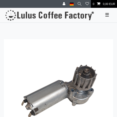
0
0,00 EUR
☰