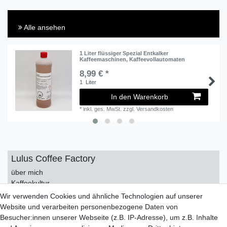
Alle ansehen
1 Liter flüssiger Spezial Entkalker
Kaffeemaschinen, Kaffeevollautomaten
8,99 € *
1
Liter
In den Warenkorb
*
inkl. ges. MwSt.
zzgl.
Versandkosten
Lulus Coffee Factory
über mich
Kaffeekultur
Kontakt
Wir verwenden Cookies und ähnliche Technologien auf unserer
Impressum
Website und verarbeiten personenbezogene Daten von
Datenschutzerklärung
Besucher:innen unserer Webseite (z.B. IP-Adresse), um z.B. Inhalte
AGB