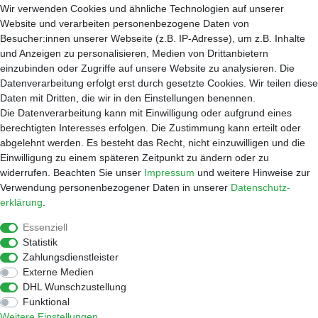
Kontakt
Wir verwenden Cookies und ähnliche Technologien auf unserer
Impressum
Website und verarbeiten personenbezogene Daten von
Datenschutzerklärung
Besucher:innen unserer Webseite (z.B. IP-Adresse), um z.B. Inhalte
AGB
und Anzeigen zu personalisieren, Medien von Drittanbietern
einzubinden oder Zugriffe auf unsere Website zu analysieren. Die
Service
Datenverarbeitung erfolgt erst durch gesetzte Cookies. Wir teilen diese
Zahlungsarten
Daten mit Dritten, die wir in den Einstellungen benennen.
Versand
Die Datenverarbeitung kann mit Einwilligung oder aufgrund eines
Widerrufsrecht
berechtigten Interesses erfolgen. Die Zustimmung kann erteilt oder
Warenkorb
abgelehnt werden. Es besteht das Recht, nicht einzuwilligen und die
Händleranfragen
Einwilligung zu einem späteren Zeitpunkt zu ändern oder zu
widerrufen. Beachten Sie unser
Impressum
und weitere Hinweise zur
Werkstatt
Verwendung personenbezogener Daten in unserer
Daten­schutz­
Reparaturauftrag
erklärung
.
Shop
Essenziell
Kaffee
Statistik
Zubehör
Zahlungsdienstleister
Wasserfilter
Externe Medien
Widerrufen
DHL Wunschzustellung
Funktional
Weitere Einstellungen