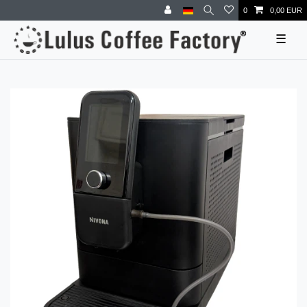
0
0,00 EUR
☰