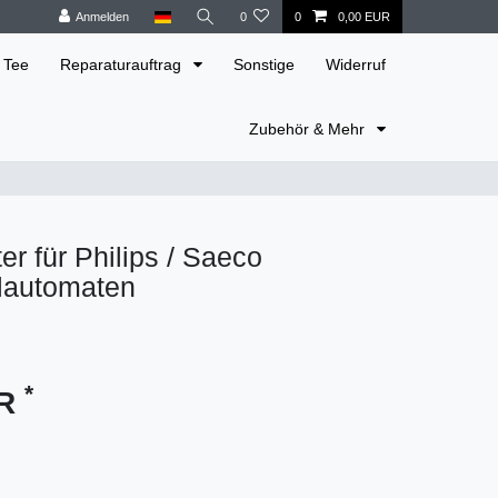
Anmelden
0
0
0,00 EUR
 Tee
Reparaturauftrag
Sonstige
Widerruf
Zubehör & Mehr
er für Philips / Saeco
llautomaten
*
UR