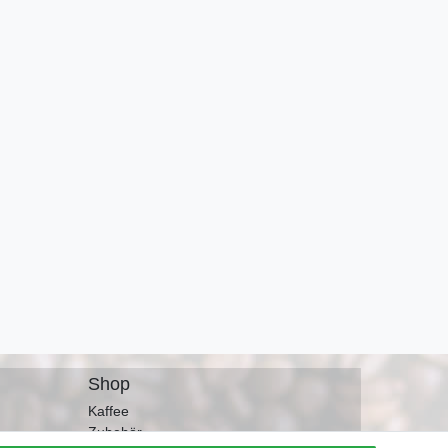
r für
d Siebträger
gl.
Shop
Kaffee
Zubehör