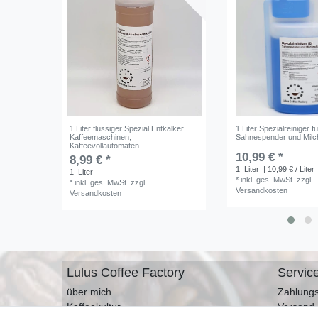
1 Liter flüssiger Spezial Entkalker
1 Liter Spezialreiniger fü
Kaffeemaschinen,
Sahnespender und Mil
Kaffeevollautomaten
10,99 € *
8,99 € *
1
Liter
| 10,99 € / Liter
1
Liter
*
inkl. ges. MwSt.
zzgl.
*
inkl. ges. MwSt.
zzgl.
Versandkosten
Versandkosten
Lulus Coffee Factory
Servic
über mich
Zahlungs
Kaffeekultur
Versand