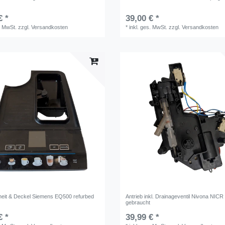
€ *
39,00 € *
. MwSt.
zzgl.
Versandkosten
*
inkl. ges. MwSt.
zzgl.
Versandkosten
heit & Deckel Siemens EQ500 refurbed
Antrieb inkl. Drainageventil Nivona NICR
gebraucht
€ *
39,99 € *