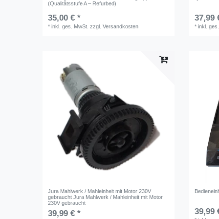
(Qualitätsstufe A – Refurbed)
35,00 € *
37,99 
*
inkl. ges. MwSt.
zzgl.
Versandkosten
*
inkl. ges
Jura Mahlwerk / Mahleinheit mit Motor 230V
Bedienein
gebraucht Jura Mahlwerk / Mahleinheit mit Motor
230V gebraucht
39,99 
39,99 € *