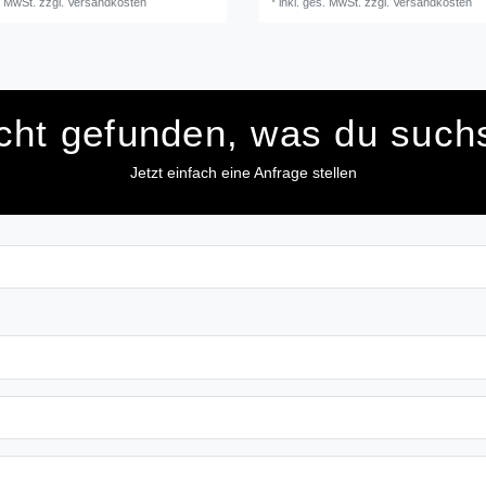
. MwSt.
zzgl.
Versandkosten
*
inkl. ges. MwSt.
zzgl.
Versandkosten
cht gefunden, was du such
Jetzt einfach eine Anfrage stellen