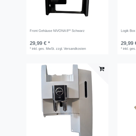
Front Gehäuse NIVONA 8** Schwarz
Logik Box
29,99 € *
29,99 
*
inkl. ges. MwSt.
zzgl.
Versandkosten
*
inkl. ges