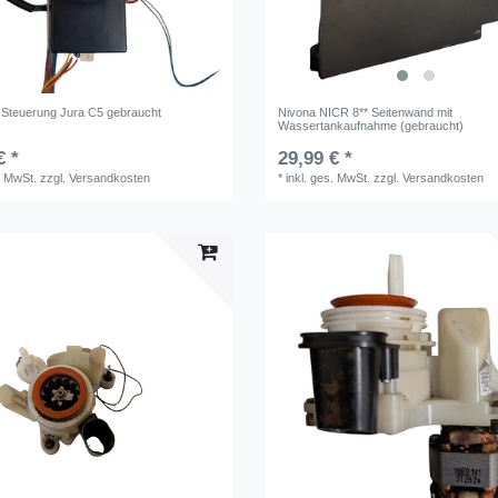
 Steuerung Jura C5 gebraucht
Nivona NICR 8** Seitenwand mit
Wassertankaufnahme (gebraucht)
€ *
29,99 € *
. MwSt.
zzgl.
Versandkosten
*
inkl. ges. MwSt.
zzgl.
Versandkosten