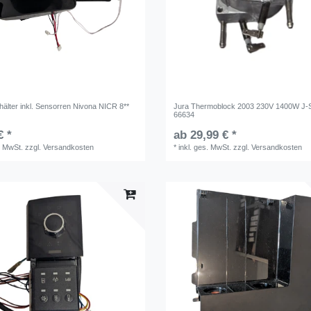
älter inkl. Sensorren Nivona NICR 8**
Jura Thermoblock 2003 230V 1400W J-S
66634
€ *
ab 29,99 € *
. MwSt.
zzgl.
Versandkosten
*
inkl. ges. MwSt.
zzgl.
Versandkosten