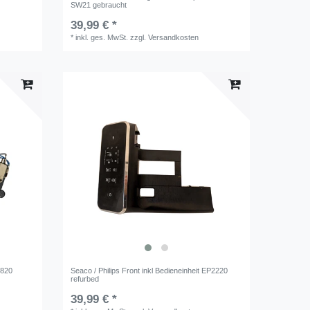
SW21 gebraucht
39,99 € *
*
inkl. ges. MwSt.
zzgl.
Versandkosten
 820
Seaco / Philips Front inkl Bedieneinheit EP2220
refurbed
39,99 € *