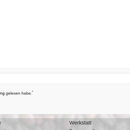
*
ung
gelesen habe.
e
Werkstatt