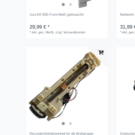
Jura E8 (EB) Front Weiß (gebraucht)
Mahlwerk 
29,99 € *
31,99 
*
inkl. ges. MwSt.
zzgl.
Versandkosten
*
inkl. ges
DeLonghi Antriebseinheit für die Brühgruppe
Quetschve