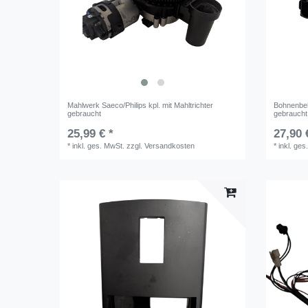
Mahlwerk Saeco/Philips kpl. mit Mahltrichter
Bohnenbeh
gebraucht
gebraucht
25,99 € *
27,90 
*
inkl. ges. MwSt.
zzgl.
Versandkosten
*
inkl. ges