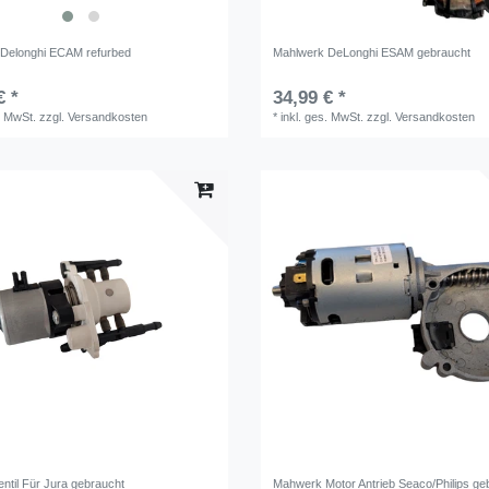
Delonghi ECAM refurbed
Mahlwerk DeLonghi ESAM gebraucht
€ *
34,99 € *
. MwSt.
zzgl.
Versandkosten
*
inkl. ges. MwSt.
zzgl.
Versandkosten
ntil Für Jura gebraucht
Mahwerk Motor Antrieb Seaco/Philips ge