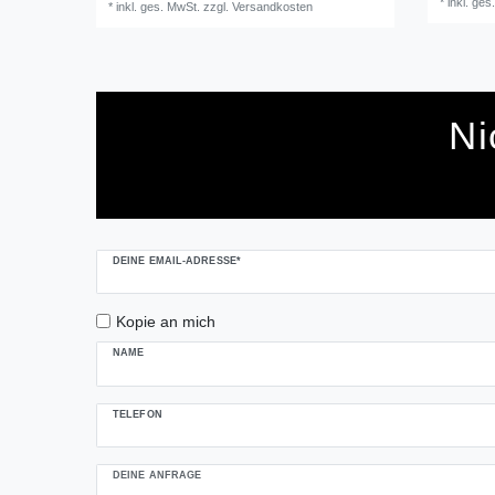
*
inkl. ges
*
inkl. ges. MwSt.
zzgl.
Versandkosten
Ni
Ceres::Template.mailFormHoneypotLabel
DEINE EMAIL-ADRESSE*
Kopie an mich
NAME
TELEFON
DEINE ANFRAGE