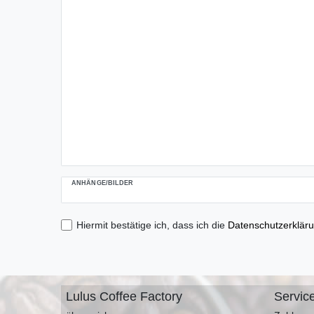
ANHÄNGE/BILDER
Hiermit bestätige ich, dass ich die
Daten­schutz­erklär
Lulus Coffee Factory
Servic