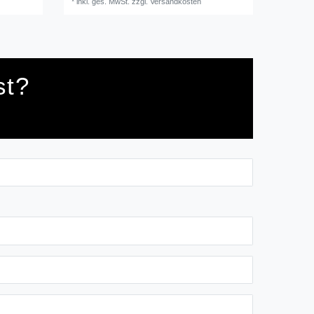
*
inkl. ges. MwSt.
zzgl.
Versandkosten
st?