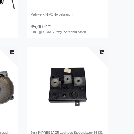
Mahlwerk NIVONA gebraucht
35,00 € *
*
inkl. ges. MwSt.
zzgl.
Versandkosten
braucht
Jura IMPRESSA Z5 Logikbox Steuerplatine 35831