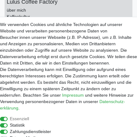
Lulus Coffee Factory
über mich
Kaffeekultur
Kontakt
Wir verwenden Cookies und ähnliche Technologien auf unserer
Impressum
Website und verarbeiten personenbezogene Daten von
Datenschutzerklärung
Besucher:innen unserer Webseite (z.B. IP-Adresse), um z.B. Inhalte
AGB
und Anzeigen zu personalisieren, Medien von Drittanbietern
einzubinden oder Zugriffe auf unsere Website zu analysieren. Die
Service
Datenverarbeitung erfolgt erst durch gesetzte Cookies. Wir teilen diese
Zahlungsarten
Daten mit Dritten, die wir in den Einstellungen benennen.
Versand
Die Datenverarbeitung kann mit Einwilligung oder aufgrund eines
Widerrufsrecht
berechtigten Interesses erfolgen. Die Zustimmung kann erteilt oder
Warenkorb
abgelehnt werden. Es besteht das Recht, nicht einzuwilligen und die
Händleranfragen
Einwilligung zu einem späteren Zeitpunkt zu ändern oder zu
widerrufen. Beachten Sie unser
Impressum
und weitere Hinweise zur
Werkstatt
Verwendung personenbezogener Daten in unserer
Daten­schutz­
Reparaturauftrag
erklärung
.
Shop
Essenziell
Kaffee
Statistik
Zubehör
Zahlungsdienstleister
Wasserfilter