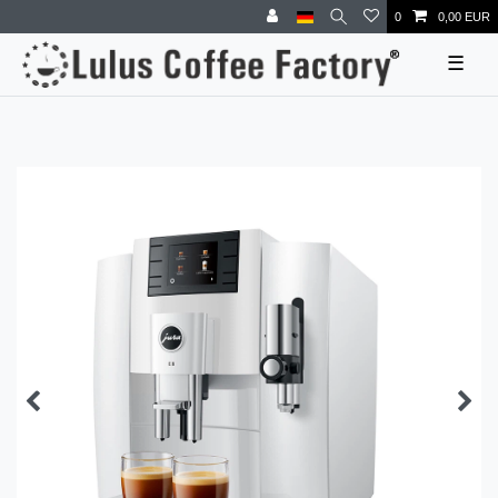
0
0,00 EUR
☰