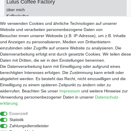
Lulus Coffee Factory
über mich
Kaffeekultur
Kontakt
Wir verwenden Cookies und ähnliche Technologien auf unserer
Impressum
Website und verarbeiten personenbezogene Daten von
Datenschutzerklärung
Besucher:innen unserer Webseite (z.B. IP-Adresse), um z.B. Inhalte
AGB
und Anzeigen zu personalisieren, Medien von Drittanbietern
einzubinden oder Zugriffe auf unsere Website zu analysieren. Die
Service
Datenverarbeitung erfolgt erst durch gesetzte Cookies. Wir teilen diese
Zahlungsarten
Daten mit Dritten, die wir in den Einstellungen benennen.
Versand
Die Datenverarbeitung kann mit Einwilligung oder aufgrund eines
Widerrufsrecht
berechtigten Interesses erfolgen. Die Zustimmung kann erteilt oder
Warenkorb
abgelehnt werden. Es besteht das Recht, nicht einzuwilligen und die
Händleranfragen
Einwilligung zu einem späteren Zeitpunkt zu ändern oder zu
widerrufen. Beachten Sie unser
Impressum
und weitere Hinweise zur
Werkstatt
Verwendung personenbezogener Daten in unserer
Daten­schutz­
Reparaturauftrag
erklärung
.
Shop
Essenziell
Kaffee
Statistik
Zubehör
Zahlungsdienstleister
Wasserfilter