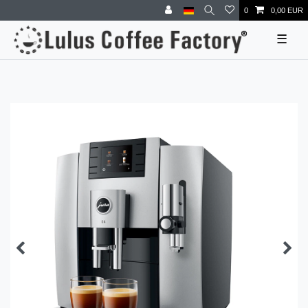
0
0,00 EUR
☰