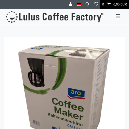
0
0,00 EUR
☰