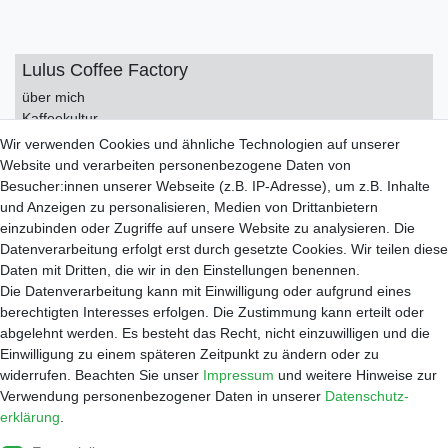
Lulus Coffee Factory
über mich
Kaffeekultur
Kontakt
Wir verwenden Cookies und ähnliche Technologien auf unserer
Impressum
Website und verarbeiten personenbezogene Daten von
Datenschutzerklärung
Besucher:innen unserer Webseite (z.B. IP-Adresse), um z.B. Inhalte
AGB
und Anzeigen zu personalisieren, Medien von Drittanbietern
einzubinden oder Zugriffe auf unsere Website zu analysieren. Die
Service
Datenverarbeitung erfolgt erst durch gesetzte Cookies. Wir teilen diese
Zahlungsarten
Daten mit Dritten, die wir in den Einstellungen benennen.
Versand
Die Datenverarbeitung kann mit Einwilligung oder aufgrund eines
Widerrufsrecht
berechtigten Interesses erfolgen. Die Zustimmung kann erteilt oder
Warenkorb
abgelehnt werden. Es besteht das Recht, nicht einzuwilligen und die
Händleranfragen
Einwilligung zu einem späteren Zeitpunkt zu ändern oder zu
widerrufen. Beachten Sie unser
Impressum
und weitere Hinweise zur
Werkstatt
Verwendung personenbezogener Daten in unserer
Daten­schutz­
Reparaturauftrag
erklärung
.
Shop