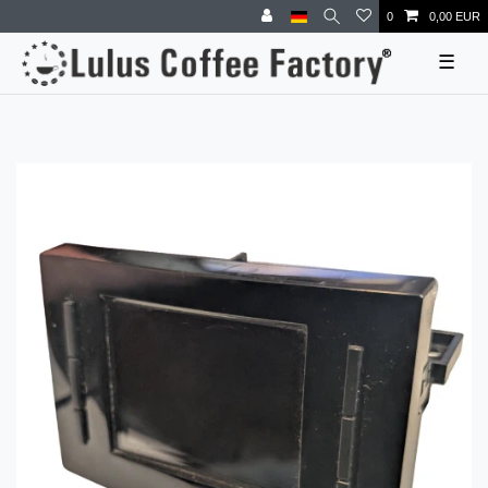
0
0,00 EUR
☰