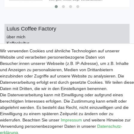
Lulus Coffee Factory
über mich
Kaffeekultur
Kontakt
Wir verwenden Cookies und ähnliche Technologien auf unserer
Impressum
Website und verarbeiten personenbezogene Daten von
Datenschutzerklärung
Besucher:innen unserer Webseite (z.B. IP-Adresse), um z.B. Inhalte
AGB
und Anzeigen zu personalisieren, Medien von Drittanbietern
einzubinden oder Zugriffe auf unsere Website zu analysieren. Die
Service
Datenverarbeitung erfolgt erst durch gesetzte Cookies. Wir teilen diese
Zahlungsarten
Daten mit Dritten, die wir in den Einstellungen benennen.
Versand
Die Datenverarbeitung kann mit Einwilligung oder aufgrund eines
Widerrufsrecht
berechtigten Interesses erfolgen. Die Zustimmung kann erteilt oder
Warenkorb
abgelehnt werden. Es besteht das Recht, nicht einzuwilligen und die
Händleranfragen
Einwilligung zu einem späteren Zeitpunkt zu ändern oder zu
widerrufen. Beachten Sie unser
Impressum
und weitere Hinweise zur
Werkstatt
Verwendung personenbezogener Daten in unserer
Daten­schutz­
Reparaturauftrag
erklärung
.