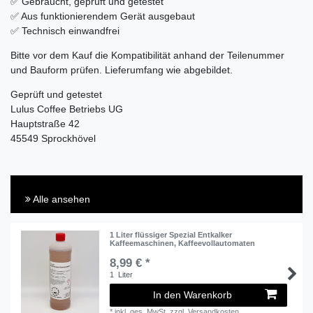
✅ Gebraucht, geprüft und getestet
✅ Aus funktionierendem Gerät ausgebaut
✅ Technisch einwandfrei
Bitte vor dem Kauf die Kompatibilität anhand der Teilenummer
und Bauform prüfen. Lieferumfang wie abgebildet.
Geprüft und getestet
Lulus Coffee Betriebs UG
Hauptstraße 42
45549 Sprockhövel
Alle ansehen
1 Liter flüssiger Spezial Entkalker
Kaffeemaschinen, Kaffeevollautomaten
8,99 € *
1
Liter
In den Warenkorb
*
inkl. ges. MwSt.
zzgl.
Versandkosten