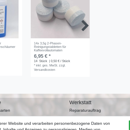
r
14x 3,5g 2-Phasen-
1kg Reinigungspulve
chschäumer
Reinigungstabletten für
Kaffeemaschinen un
Kaffeevollautomaten
10,70 € *
6,95 € *
*
inkl. ges. MwSt.
zz
14
Stück
| 0,50 € / Stück
Versandkosten
*
inkl. ges. MwSt.
zzgl.
Versandkosten
e
Werkstatt
arten
Reparaturauftrag
srecht
serer Website und verarbeiten personenbezogene Daten von
rb
. Inhalte und Anzeigen zu personalisieren, Medien von