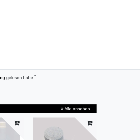
*
ung
gelesen habe.
Alle ansehen