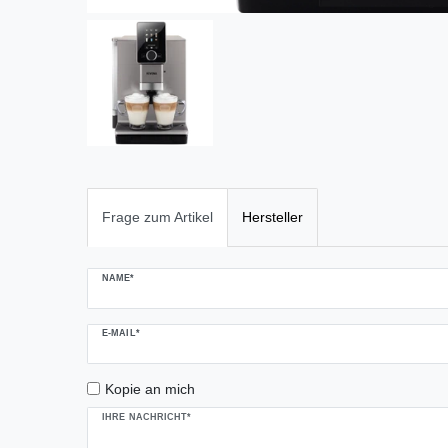
Frage zum Artikel
Hersteller
Ceres::Template.mailFormHoneypotLabel
NAME*
E-MAIL*
Kopie an mich
IHRE NACHRICHT*