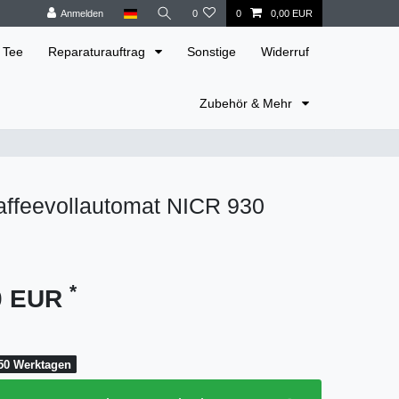
Anmelden
0
0
0,00 EUR
 Tee
Reparaturauftrag
Sonstige
Widerruf
Zubehör & Mehr
affeevollautomat NICR 930
*
00 EUR
 50 Werktagen