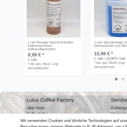
1 Liter flüssiger Spezial Entkalker
1 Liter Spezialreiniger fü
Kaffeemaschinen,
Sahnespender und Mil
Kaffeevollautomaten
10,99 € *
8,99 € *
1
Liter
| 10,99 € / Liter
1
Liter
*
inkl. ges. MwSt.
zzgl.
*
inkl. ges. MwSt.
zzgl.
Versandkosten
Versandkosten
Lulus Coffee Factory
Servic
über mich
Zahlungs
Kaffeekultur
Versand
Kontakt
Widerruf
Wir verwenden Cookies und ähnliche Technologien auf un
Impressum
Warenko
Besucher:innen unserer Webseite (z.B. IP-Adresse), um z.B